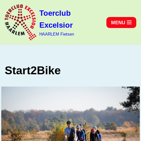
Toerclub
Ga
MENU
Excelsior
naar
de
HAARLEM Fietsen
inhoud
Start2Bike